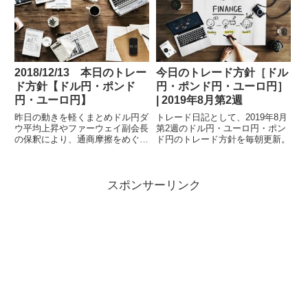
2018/12/13 本日のトレー
今日のトレード方針［ドル
ド方針【ドル円・ポンド
円・ポンド円・ユーロ円］
円・ユーロ円】
| 2019年8月第2週
昨日の動きを軽くまとめドル円ダ
トレード日記として、2019年8月
ウ平均上昇やファーウェイ副会長
第2週のドル円・ユーロ円・ポン
の保釈により、通商摩擦をめぐる
ド円のトレード方針を毎朝更新。
米中協議の進展期待が高まったこ
スポンサーリンク