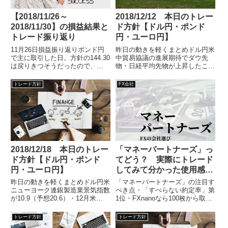
【2018/11/26～
2018/12/12 本日のトレー
2018/11/30】の損益結果と
ド方針【ドル円・ポンド
トレード振り返り
円・ユーロ円】
11月26日損益振り返りポンド円
昨日の動きを軽くまとめドル円米
で主に取引した日。方針の144.30
中貿易協議の進展期待でダウ先
は戻りきつそうだったので、
物・日経平均先物が上昇したこと
144.50程度までエント
に伴いドル円も上昇する。その後
キ
トレード方針
FX会社
2018/12/18 本日のトレー
「マネーパートナーズ」っ
ド方針【ドル円・ポンド
てどう？ 実際にトレード
円・ユーロ円】
してみて分かった使用感や
特徴をご紹介 | FX会社選び
昨日の動きを軽くまとめドル円米
「マネーパートナーズ」の注目す
ニューヨーク連銀製造業景気指数
べき点・「すべらない約定率」第
が10.9（予想20.6）・12月米
1位・FXnanoなら100枚から取引
NAHB住宅市場指数が5
可能・ドル円のスプレッ
トレード方針
トレード方針