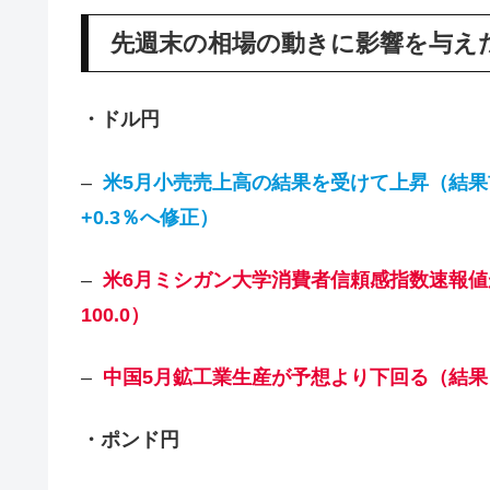
先週末の相場の動きに影響を与え
・ドル円
–
米5月小売売上高の結果を受けて上昇（結果前月比
+0.3％へ修正）
–
米6月ミシガン大学消費者信頼感指数速報値が予
100.0）
–
中国5月鉱工業生産が予想より下回る（結果：前
・ポンド円