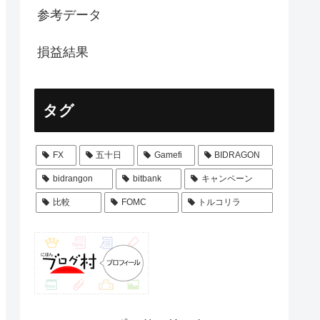
参考データ
損益結果
タグ
FX
五十日
Gamefi
BIDRAGON
bidrangon
bitbank
キャンペーン
比較
FOMC
トルコリラ