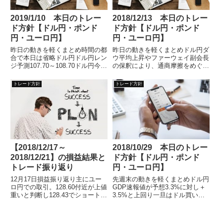
2019/1/10 本日のトレー
2018/12/13 本日のトレー
ド方針【ドル円・ポンド
ド方針【ドル円・ポンド
円・ユーロ円】
円・ユーロ円】
昨日の動きを軽くまとめ時間の都
昨日の動きを軽くまとめドル円ダ
合で本日は省略ドル円ドル円レン
ウ平均上昇やファーウェイ副会長
ジ予測107.70～108.70ドル円今日
の保釈により、通商摩擦をめぐる
の方針ドル円は戻り
米中協議の進展期待が高まったこ
トレード方針
トレード方針
【2018/12/17～
2018/10/29 本日のトレー
2018/12/21】の損益結果と
ド方針【ドル円・ポンド
トレード振り返り
円・ユーロ円】
12月17日損益振り返り主にユー
先週末の動きを軽くまとめドル円
ロ円での取引。128.60付近が上値
GDP速報値が予想3.3%に対し＋
重いと判断し128.43でショートで
3.5%と上回り一旦はドル買いに
エントリー。12
傾いたが、ミシガン大消費