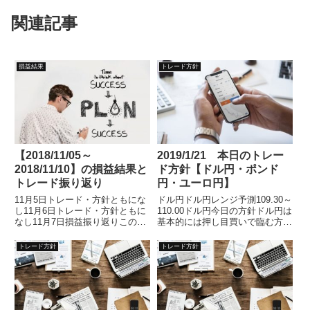
関連記事
損益結果
トレード方針
【2018/11/05～
2019/1/21 本日のトレー
2018/11/10】の損益結果と
ド方針【ドル円・ポンド
トレード振り返り
円・ユーロ円】
11月5日トレード・方針ともにな
ドル円ドル円レンジ予測109.30～
し11月6日トレード・方針ともに
110.00ドル円今日の方針ドル円は
なし11月7日損益振り返りこの日
基本的には押し目買いで臨む方針
はユーロ円をメインに取引
です。ターゲットは
トレード方針
トレード方針