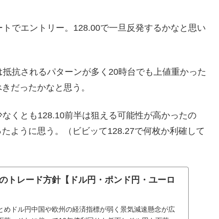
ショートでエントリー。128.00で一旦反発するかなと思い
65では抵抗されるパターンが多く20時台でも上値重かった
べきだったかなと思う。
少なくとも128.10前半は狙える可能性が高かったの
ように思う。（ビビッて128.27で何枚か利確して
7 本日のトレード方針【ドル円・ポンド円・ユーロ
とめドル円中国や欧州の経済指標が弱く景気減速懸念が広