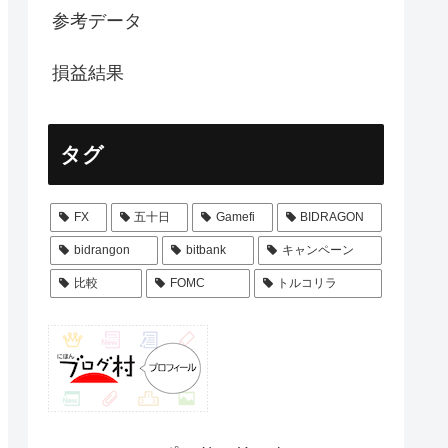
参考データ
損益結果
タグ
FX
五十日
Gamefi
BIDRAGON
bidrangon
bitbank
キャンペーン
比較
FOMC
トルコリラ