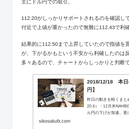
主にドル円での取引。
112.20がしっかりサポートされるのを確認して
付近で上値が重かったので無難に112.43で
結果的に112.50まで上昇していたので指値
が、下がるかもという不安から利確したのは
多々あるので、チャートからしっかりと判断
2018/12/1
円】
昨日の動きを軽くまとめ
20.6）・12月米NA
ル円の下げが加速。更
い状況。
sikosakufx.com