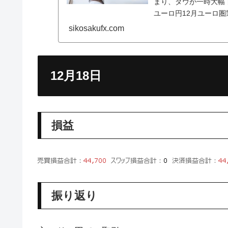
まり、ダウが一時大幅
ユーロ円12月ユーロ圏
景気減速の懸念が高
sikosakufx.com
12月18日
損益
振り返り