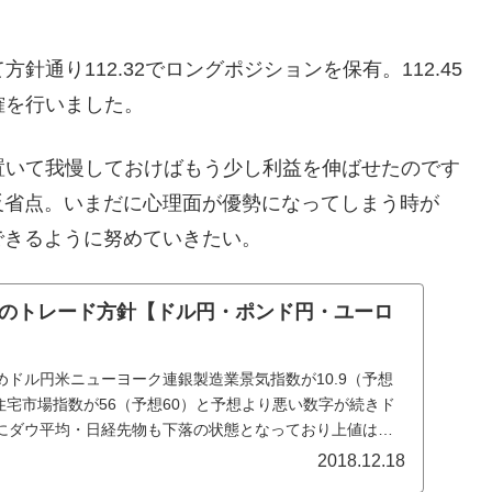
方針通り112.32でロングポジションを保有。112.45
利確を行いました。
を置いて我慢しておけばもう少し利益を伸ばせたのです
反省点。いまだに心理面が優勢になってしまう時が
できるように努めていきたい。
8 本日のトレード方針【ドル円・ポンド円・ユーロ
ドル円米ニューヨーク連銀製造業景気指数が10.9（予想
HB住宅市場指数が56（予想60）と予想より悪い数字が続きド
にダウ平均・日経先物も下落の状態となっており上値は重
2018.12.18