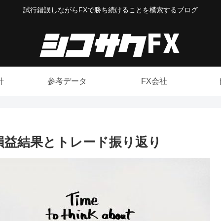
試行錯誤しながらFXで勝ち続けることを模索するブログ
針
参考データ
FX会社
/21】の損益結果とトレード振り返り